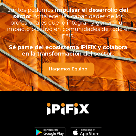
Juntos podemos
impulsar el desarrollo del
sector
, fortalecer las capacidades de los
profesionales que lo integran y generar un
impacto positivo en comunidades de todo el
país.
Sé parte del ecosistema IPIFIX y colabora
en la transformación del sector.
Hagamos Equipo