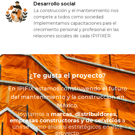
Desarrollo social
La construcción y el mantenimiento nos
compete a todos como sociedad.
Implementamos capacitaciones para el
crecimiento personal y profesional en las
relaciones sociales de cada IPIFIXER.
¿Te gusta el proyecto?
En IPIFIX estamos construyendo el futuro
del mantenimiento y la construcción en
México.
Invitamos a
marcas, distribuidores,
empresas constructoras y de servicios
a
unirse como aliados estratégicos en este
proyecto.