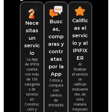
Calific
Busc
Nece
as el
as,
sitas
servic
comp
un
io y al
aras y
servic
IPIFIX
contr
io
ER
atas
La App
de IPIFIX
Al
por la
cuenta
finalizar
App
con más
el servicio
de 150
se
Cotiza y
categoría
califican
compara
s de
mutuame
con
servicio
nte, de
cientos
en
esta
de
Construc
manera
IPIFIXERS
ción y
mejoram
,