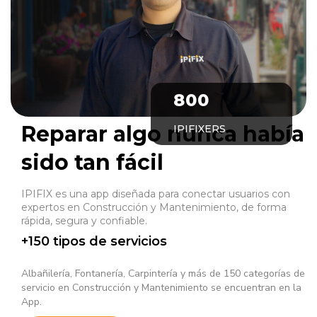
800
Reparar algo nunca había
IPIFIXERS
sido tan fácil
IPIFIX es una app diseñada para conectar usuarios con
expertos en Construcción y Mantenimiento, de forma
rápida, segura y confiable.
+150 tipos de servicios
Albañilería, Fontanería, Carpintería y más de 150 categorías de
servicio en Construcción y Mantenimiento se encuentran en la
App.