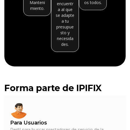
Manteni
os todos.
encuentr
miento.
a al que
se adapte
a tu
presupue
sto y
necesida
des.
Forma parte de IPIFIX
Para Usuarios
Perfil para buscar prestadores de servicio de la